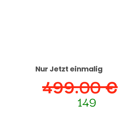
Nur Jetzt einmalig
499.00 €
Statt
149
jetzt nur
Dieses Angebot ist einmalig und kann nur
JETZT dazu gebucht werden.